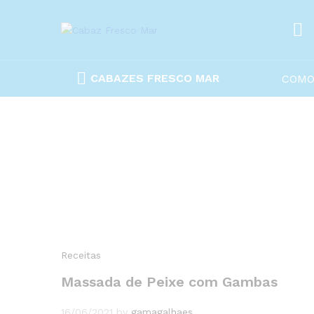
CABAZES FRESCO MAR
COMO
Receitas
Massada de Peixe com Gambas
16/06/2021
by
gamagalhaes