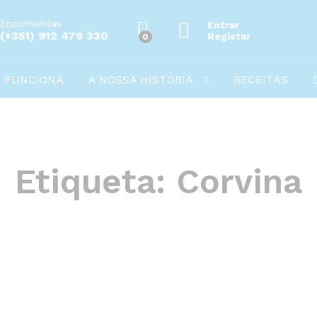
Encomendas
Entrar
(+351) 912 479 330
Registar
0
 FUNCIONA
A NOSSA HISTÓRIA
RECEITAS
Etiqueta:
Corvina