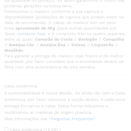
da qualidade do produto. Só assim garantimos o futuro das
proximas gerações na nossa terra.
Fornecemos o marisco conforme a sua captura e
disponibilidade (proibições de captura que podem existir na
data de encomenda). O cabaz de marisco tem um peso
total
aproximado de 3Kg
(
para outras quantidades por
favor,
contacte-nos
), e é composto três ou quatro espécies,
entre as quais:
Camarão da Costa
//
Berbigão
//
Conquilha
//
Ameijoa Cão
//
Ameijoa Boa
//
Ostras
//
Lingueirão
//
Mexilhão
Para garantir a entrega do marisco mais fresco e de melhor
qualidade, por favor considere que a encomenda deverá ser
feita com uma antecedencia de uma semana.
Caixa Isotérmica
A sustentabilidade é nossa Missão. Se ainda não tem a Caixa
Isotermica, por favor selecione a opção abaixo. A cada nova
entrega trocamos a caixa. Desta forma reduzimos e
reutilizamos as matérias de origem plastica.
Mais informações nas “
Perguntas Frequentes
“
Caixa Isotérmica (+
2,0
€
) |