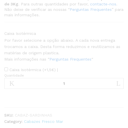
de 3Kg
. Para outras quantidades por favor,
contacte-nos
.
Não deixe de verificar as nossas “
Perguntas Frequentes
” para
mais informações.
Caixa Isotérmica
Por favor selecione a opção abaixo. A cada nova entrega
trocamos a caixa. Desta forma reduzimos e reutilizamos as
matérias de origem plastica.
Mais informações nas “
Perguntas Frequentes
“
Caixa Isotérmica (+
1,5
€
) |
Quantidade
Cabaz
de
Sardinhas
quantity
SKU:
CABAZ-SARDINHAS
Category:
Cabazes Fresco Mar